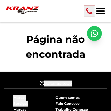
Página não
encontrada
Voltar ao topo
Marcas
Quem somos
Serviços
Fale Conosco
Marcas
Trabalhe Conosco