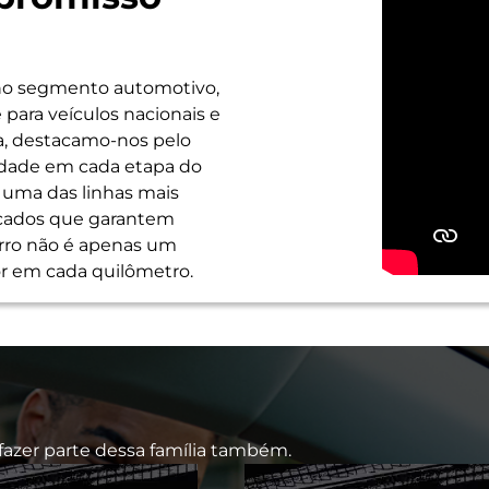
 no segmento automotivo,
 para veículos nacionais e
a, destacamo-nos pelo
lidade em cada etapa do
 uma das linhas mais
ficados que garantem
arro não é apenas um
hor em cada quilômetro.
 fazer parte dessa família também.