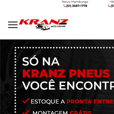
Novo Hamburgo
M
(51) 3587-1778
(5