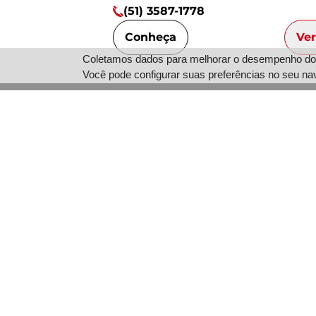
(51) 3587-1778
Conheça
Ve
Coletamos dados para melhorar o desempenho do s
Você pode configurar suas preferências no seu na
Marcas
Quem somos
Serviços
Fale Conosco
Marcas
Trabalhe Conos
Nossas lojas
Política de privacidade