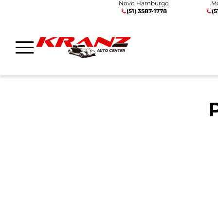
Novo Hamburgo
M
(51) 3587-1778
(5