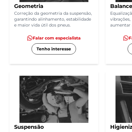
Geometria
Balanc
Correção da geometria da suspensão,
Equalizaçã
garantindo alinhamento, estabilidade
vibrações,
e maior vida útil dos pneus.
aumentar a
Falar com especialista
F
Tenho interesse
Suspensão
Higieni