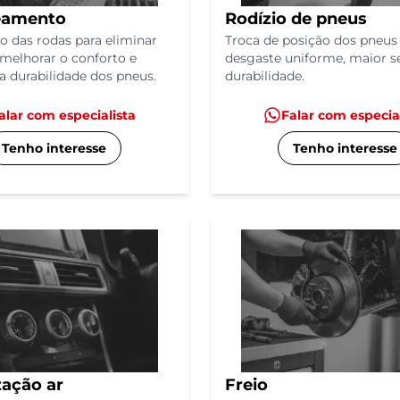
eamento
Rodízio de pneus
o das rodas para eliminar
Troca de posição dos pneus
 melhorar o conforto e
desgaste uniforme, maior s
 durabilidade dos pneus.
durabilidade.
alar com especialista
Falar com especia
Tenho interesse
Tenho interesse
zação ar
Freio