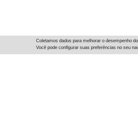
Coletamos dados para melhorar o desempenho do s
Você pode configurar suas preferências no seu na
Novo Hamburgo
R. Primeiro de Março, 2750 - Centro,
Novo Hamburgo - RS, 93332-044
Segunda à Sexta das 8h as 18h
Sábado das 8h às 12h
(51) 3587-1778
Conheça
Ve