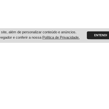
ite, além de personalizar conteúdo e anúncios.
ENTENDI
vegador e conferir a nossa
Política de Privacidade.
Mont
R. Buarque de
Montenegro -
Segunda à Sex
Sábado das 8h
(51) 3632-
r no mapa
Conheça