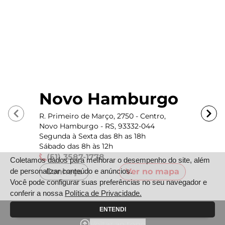
Novo Hamburgo
R. Primeiro de Março, 2750 - Centro,
Novo Hamburgo - RS, 93332-044
Segunda à Sexta das 8h as 18h
Sábado das 8h às 12h
(51) 3587-1778
Coletamos dados para melhorar o desempenho do site, além
de personalizar conteúdo e anúncios.
Conheça
Ver no mapa
Você pode configurar suas preferências no seu navegador e
conferir a nossa
Política de Privacidade.
ENTENDI
Voltar ao topo